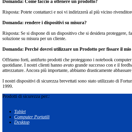
Domanda: Come faccio a ottenere un prodotto?
Risposta: Potete contattarci e noi vi indirizzerà al più vicino rivenditor
Domanda: rendere i dispositivi su misura?
Risposta: Se si dispone di un dispositivo che si desidera proteggere, fa
soluzione su misura per un cliente.
Domanda: Perché dovrei utilizzare un Prodotto per fissare il mio 
Offriamo forti, antifurto prodotti che proteggono i notebook computer e s
quotidiane. I nostri clienti hanno avuto grande successo con e il feedb
attrezzature. Ancora più importante, abbiamo drasticamente abbassare il 
I nostri dispositivi di sicurezza brevettati sono stato utilizzato di Fort
1999.
Prodotti di sicurezza per:
:
Tablet
Computer Portatili
Desktop