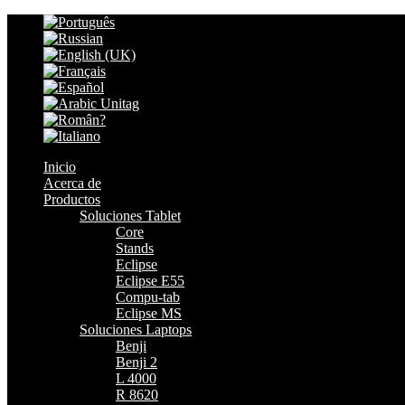
Inicio
Acerca de
Productos
Soluciones Tablet
Core
Stands
Eclipse
Eclipse E55
Compu-tab
Eclipse MS
Soluciones Laptops
Benji
Benji 2
L 4000
R 8620