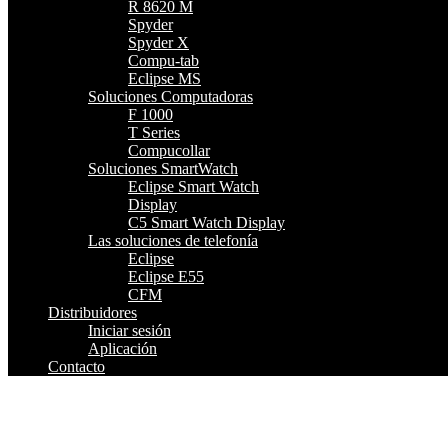
R 8620 M
Spyder
Spyder X
Compu-tab
Eclipse MS
Soluciones Computadoras
F 1000
T Series
Compucollar
Soluciones SmartWatch
Eclipse Smart Watch
Display
C5 Smart Watch Display
Las soluciones de telefonía
Eclipse
Eclipse E55
CFM
Distribuidores
Iniciar sesión
Aplicación
Contacto
S