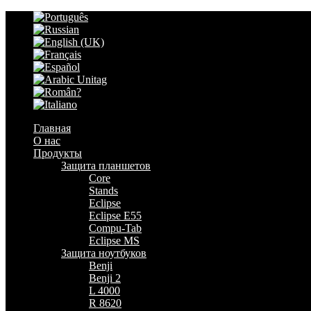
Главная
О нас
Продукты
Защита планшетов
Core
Stands
Eclipse
Eclipse E55
Compu-Tab
Eclipse MS
Защита ноутбуков
Benji
Benji 2
L 4000
R 8620