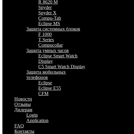
R 8620 M
Spyder
Spyder X
Compu-Tab
Eclipse MS
Защита системных блоков
F 1000
T Series
Compucollar
Защита умных часов
Eclipse Smart Watch
Display
C5 Smart Watch Display
Защита мобильных
телефонов
Eclipse
Eclipse E55
CFM
Новости
Отзывы
Дилерам
Login
Application
FAQ
Контакты