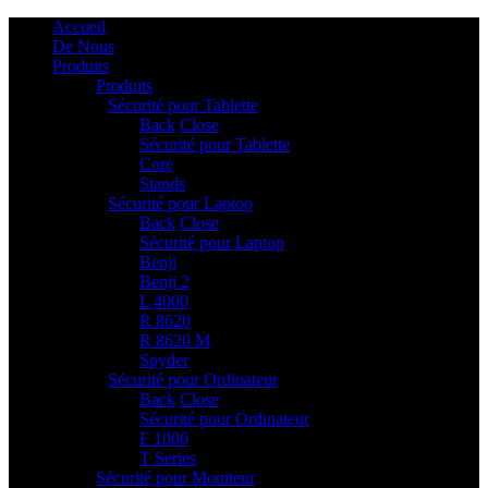
Accueil
De Nous
Produits
Produits
Sécurité pour Tablette
2
Back
Close
Sécurité pour Tablette
Core
Stands
Sécurité pour Laptop
6
Back
Close
Sécurité pour Laptop
Benji
Benji 2
L 4000
R 8620
R 8620 M
Spyder
Sécurité pour Ordinateur
2
Back
Close
Sécurité pour Ordinateur
F 1000
T Series
Sécurité pour Moniteur