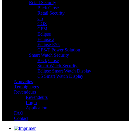
Retail Security
7
Back
Close
Retail Security
C5
COS
CFM
Eclipse
Eclipse 2
Eclipse E55
CPS-T Power Solution
Smart Watch Security
2
Back
Close
Smart Watch Security
Eclipse Smart Watch Display
C5 Smart Watch Display
Nouvelles
Témoignages
Revendeurs
Revendeurs
Login
Application
FAQ
Contact