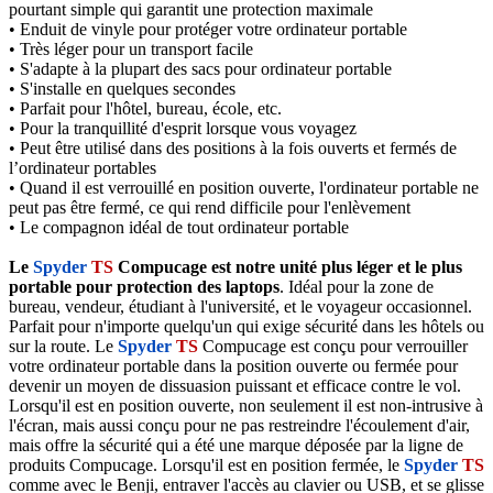
pourtant simple qui garantit une protection maximale
• Enduit de vinyle pour protéger votre ordinateur portable
• Très léger pour un transport facile
• S'adapte à la plupart des sacs pour ordinateur portable
• S'installe en quelques secondes
• Parfait pour l'hôtel, bureau, école, etc.
• Pour la tranquillité d'esprit lorsque vous voyagez
• Peut être utilisé dans des positions à la fois ouverts et fermés de
l’ordinateur portables
• Quand il est verrouillé en position ouverte, l'ordinateur portable ne
peut pas être fermé, ce qui rend difficile pour l'enlèvement
• Le compagnon idéal de tout ordinateur portable
Le
Spyder
TS
Compucage est notre unité plus léger et le plus
portable pour protection des laptops
. Idéal pour la zone de
bureau, vendeur, étudiant à l'université, et le voyageur occasionnel.
Parfait pour n'importe quelqu'un qui exige sécurité dans les hôtels ou
sur la route. Le
Spyder
TS
Compucage est conçu pour verrouiller
votre ordinateur portable dans la position ouverte ou fermée pour
devenir un moyen de dissuasion puissant et efficace contre le vol.
Lorsqu'il est en position ouverte, non seulement il est non-intrusive à
l'écran, mais aussi conçu pour ne pas restreindre l'écoulement d'air,
mais offre la sécurité qui a été une marque déposée par la ligne de
produits Compucage. Lorsqu'il est en position fermée, le
Spyder
TS
comme avec le Benji, entraver l'accès au clavier ou USB, et se glisse